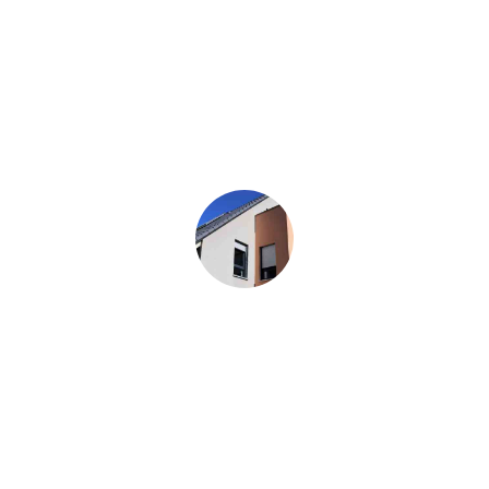
c’est pourquoi nous proposons un nuancier pour personnaliser
votre projet. Pour garantir la durabilité, nous effectuons des
traitements anti-infiltrations d’eau et fissures. Nos prix sont
calculés au mètre-carré, vous offrant des solutions sur mesure
pour vos travaux de rénovation.
CRÉPI EXTÉRIEUR, APPLICATION D'UN ENDUIT
RAVALEMENT DES
FAÇADES
Rénovation complète de la façade de votre bâtiment pour
améliorer l’apparence et la durabilité des murs.