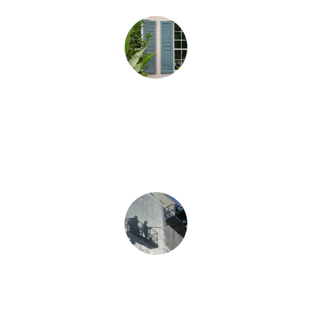
DES PEINTURES EN MAUVAIS ÉTAT ?
PEINTURE EXTÉRIEURE
Application de peinture résistante aux intempéries pour
protéger et embellir les surfaces extérieures.
ENTRETIEN SUR MUR DE FAÇADE
NETTOYAGE DE FAÇADES