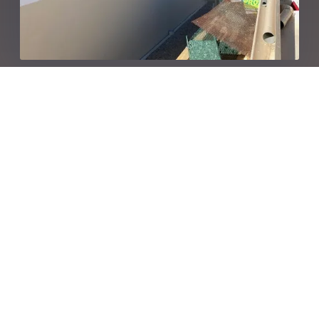
SERVICES DE VOTRE
FAÇADIER
Nous prenons soin de la façade de votre maison en proposant
des services de ravaler, peindre, et rénover. Nous intervenons
pour le décapage, le sablage, et l’application de revêtements
adaptés, que ce soit pour une façade en pierre ou moderne. Nos
techniques incluent l’isolation thermique par l’extérieur et
l’isolation par l’extérieur pour améliorer la protection contre les
variations thermiques.
Nous utilisons des échafaudages et appliquons des peintures
ravalement, au rouleau ou en projeté. Chaque façade est unique,