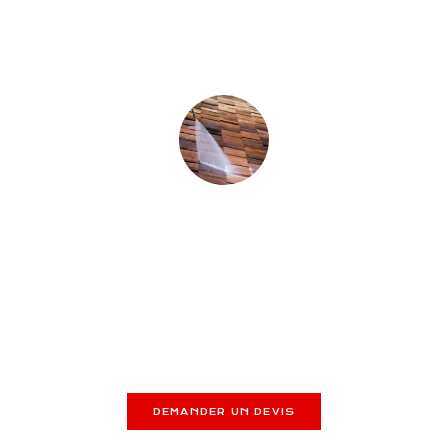
Élimination des salissures, mousses et polluants pour restaurer
l’aspect initial de la façade.
DÉMOUSSAGE DE TUILES
NETTOYAGE DE
TOITURES
Entretien de toiture par nettoyage pour enlever mousses et
lichens, prolongeant sa durée de vie.
DEMANDER UN DEVIS