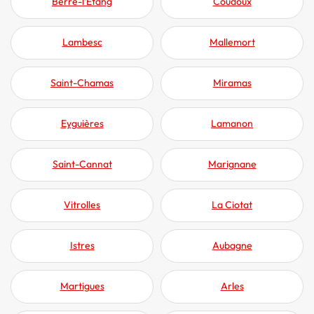
Berre-l’Étang
Coudoux
Lambesc
Mallemort
Saint-Chamas
Miramas
Eyguières
Lamanon
Saint-Cannat
Marignane
Vitrolles
La Ciotat
Istres
Aubagne
Martigues
Arles