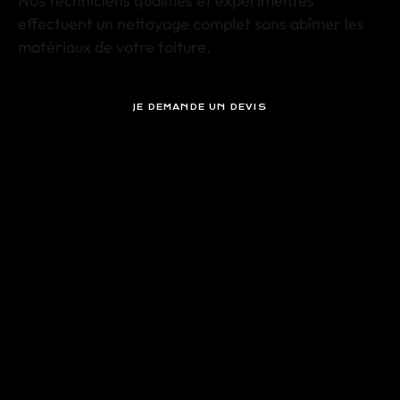
Nos techniciens qualifiés et expérimentés
effectuent un nettoyage complet sans abîmer les
matériaux de votre toiture.
JE DEMANDE UN DEVIS