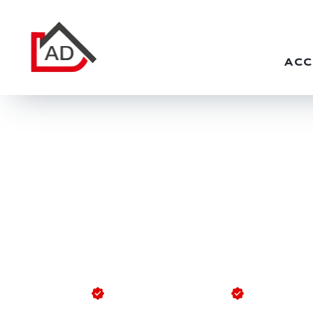
ACC
FAÇADI
P
Enduits de façade
Ravaleme