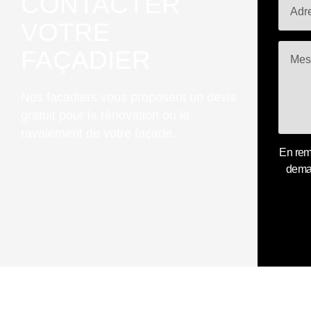
CONTACTER
VOTRE
FAÇADIER
Nos facadiers vous proposent un devis
gratuit pour la rénovation ou le
ravalement de votre façade.
En rem
deman