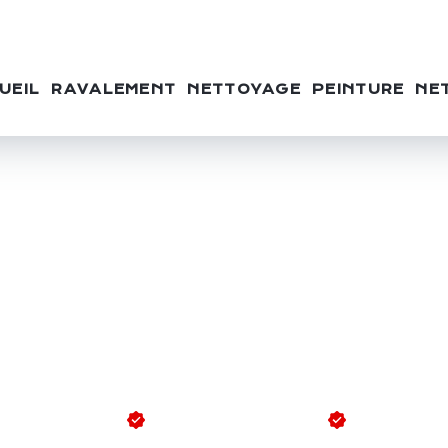
UEIL
RAVALEMENT
NETTOYAGE
PEINTURE
NE
Façadier AD Façade
»
Lançon-Provence
ER À LANÇO
ROVENCE
nt de façade
Nettoyage de toits
Isolants 