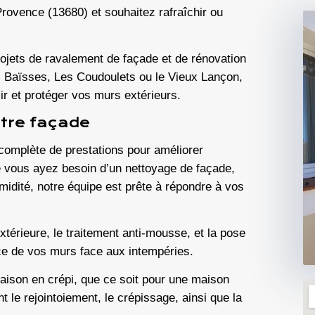
rovence (13680)
et souhaitez rafraîchir ou
rojets de
ravalement de façade
et de rénovation
s Baïsses, Les Coudoulets ou le Vieux Lançon,
ir et protéger vos murs extérieurs.
otre façade
mplète de prestations pour améliorer
ue vous ayez besoin d’un
nettoyage de façade
,
midité, notre équipe est prête à répondre à vos
xtérieure
, le
traitement anti-mousse
, et la pose
nce de vos murs face aux intempéries.
aison
en crépi, que ce soit pour une maison
nt le
rejointoiement
, le
crépissage
, ainsi que la